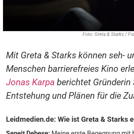
Foto: Greta & Starks / F
Mit Greta & Starks können seh- u
Menschen barrierefreies Kino erl
Jonas Karpa
berichtet Gründerin
Entstehung und Plänen für die Zu
Leidmedien.de: Wie ist Greta & Starks 
Seneit Debese:
Meine erste Begegnung mit bl