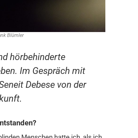
rank Blümler
nd hörbehinderte
eben. Im Gespräch mit
 Seneit Debese von der
kunft.
entstanden?
inden Menschen hatte ich, als ich